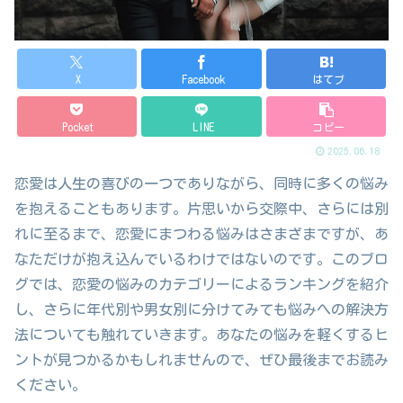
X
Facebook
はてブ
Pocket
LINE
コピー
2025.06.18
恋愛は人生の喜びの一つでありながら、同時に多くの悩み
を抱えることもあります。片思いから交際中、さらには別
れに至るまで、恋愛にまつわる悩みはさまざまですが、あ
なただけが抱え込んでいるわけではないのです。このブロ
グでは、恋愛の悩みのカテゴリーによるランキングを紹介
し、さらに年代別や男女別に分けてみても悩みへの解決方
法についても触れていきます。あなたの悩みを軽くするヒ
ントが見つかるかもしれませんので、ぜひ最後までお読み
ください。