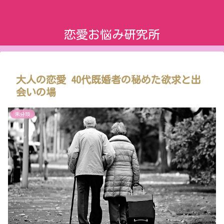
恋愛お悩み研究所
大人の恋愛 40代既婚者の秘めた欲求と出
会いの場
未分類