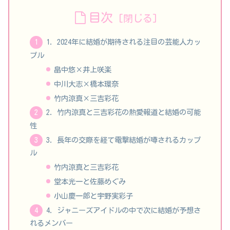
目次
1. 2024年に結婚が期待される注目の芸能人カッ
プル
畠中悠×井上咲楽
中川大志×橋本環奈
竹内涼真×三吉彩花
2. 竹内涼真と三吉彩花の熱愛報道と結婚の可能
性
3. 長年の交際を経て電撃結婚が噂されるカップ
ル
竹内涼真と三吉彩花
堂本光一と佐藤めぐみ
小山慶一郎と宇野実彩子
4. ジャニーズアイドルの中で次に結婚が予想さ
れるメンバー