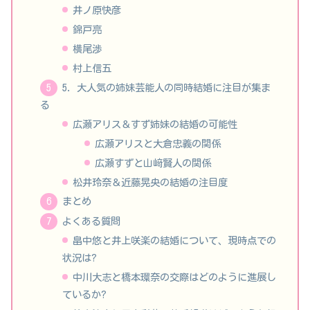
井ノ原快彦
錦戸亮
横尾渉
村上信五
5. 大人気の姉妹芸能人の同時結婚に注目が集ま
る
広瀬アリス＆すず姉妹の結婚の可能性
広瀬アリスと大倉忠義の関係
広瀬すずと山﨑賢人の関係
松井玲奈＆近藤晃央の結婚の注目度
まとめ
よくある質問
畠中悠と井上咲楽の結婚について、現時点での
状況は?
中川大志と橋本環奈の交際はどのように進展し
ているか?