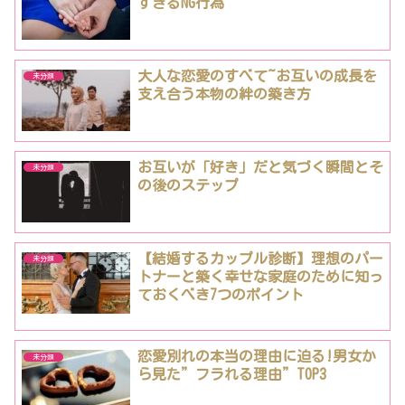
すぎるNG行為
大人な恋愛のすべて~お互いの成長を
未分類
支え合う本物の絆の築き方
お互いが「好き」だと気づく瞬間とそ
未分類
の後のステップ
【結婚するカップル診断】理想のパー
未分類
トナーと築く幸せな家庭のために知っ
ておくべき7つのポイント
恋愛別れの本当の理由に迫る!男女か
未分類
ら見た”フラれる理由”TOP3