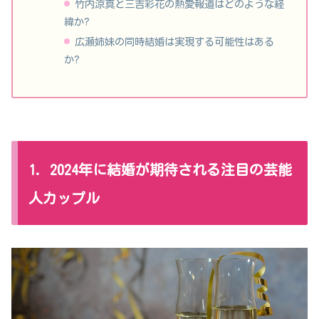
竹内涼真と三吉彩花の熱愛報道はどのような経
緯か?
広瀬姉妹の同時結婚は実現する可能性はある
か?
1. 2024年に結婚が期待される注目の芸能
人カップル