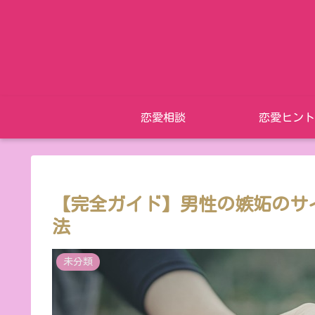
恋愛相談
恋愛ヒント
【完全ガイド】男性の嫉妬のサイ
法
未分類