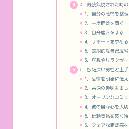
4. 既読無視された時
1. 自分の感情を整
2. 一度距離を置く
3. 自分磨きをする
4. サポートを求める
5. 定期的な自己反省
6. 瞑想やリラクゼ
5. 嫉妬深い男性と上
1. 愛情を明確に伝
2. 共通の趣味を楽
3. オープンなコミ
4. 彼の自尊心を大
5. 信頼関係を築く
6. フェアな距離感