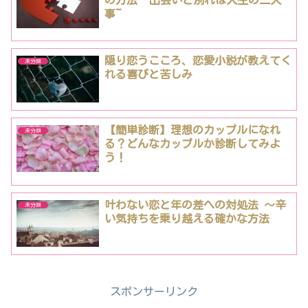
の方法 ~出会いと別れは人生の二大
事~
隠り恋うこころ、恋愛小説が教えてく
未分類
れる喜びと苦しみ
【簡単診断】理想のカップルになれ
未分類
る？どんなカップルか診断してみよ
う！
叶わない恋と年の差への対処法 〜辛
未分類
い気持ちを乗り越える確かな方法
スポンサーリンク