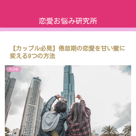
恋愛お悩み研究所
【カップル必見】倦怠期の恋愛を甘い蜜に
変える9つの方法
未分類