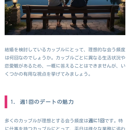
結婚を検討しているカップルにとって、理想的な会う頻度
は何回なのでしょうか。カップルごとに異なる生活状況や
恋愛観があるため、一概に答えることはできませんが、い
くつかの有用な視点を挙げてみましょう。
1. 週1回のデートの魅力
多くのカップルが理想とする会う頻度は
週に1回
です。特
に仕事を持つカップルにとって、平日は様々な業務に追わ