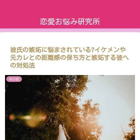
恋愛お悩み研究所
彼氏の嫉妬に悩まされている?イケメンや
元カレとの距離感の保ち方と嫉妬する彼へ
の対処法
未分類