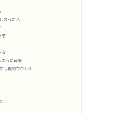
ム
てしまった私
か
悪感
不安
しまった背景
出す心理的プロセス
む