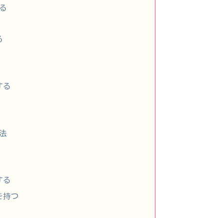
る
る
する
法
する
を持つ