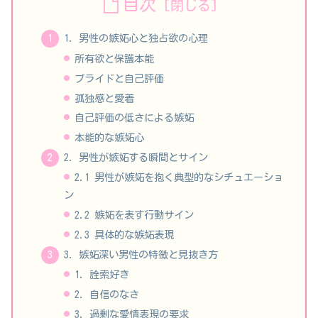
目次
1. 男性の嫉妬心と独占欲の心理
所有欲と保護本能
プライドと自己評価
孤独感と愛着
自己評価の低さによる嫉妬
本能的な嫉妬心
2. 男性が嫉妬する瞬間とサイン
2.1 男性が嫉妬を抱く典型的なシチュエーショ
ン
2.2 嫉妬を表す行動サイン
2.3 具体的な嫉妬表現
3. 嫉妬深い男性の特徴と見抜き方
1. 詮索好き
2. 自信のなさ
3. 過剰な愛情表現の要求