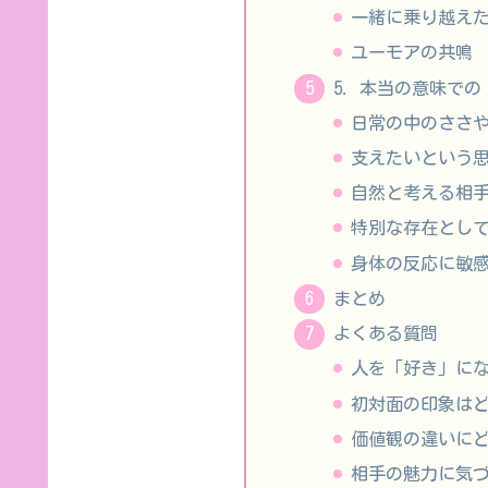
一緒に乗り越え
ユーモアの共鳴
5. 本当の意味で
日常の中のささ
支えたいという
自然と考える相
特別な存在とし
身体の反応に敏
まとめ
よくある質問
人を「好き」に
初対面の印象は
価値観の違いに
相手の魅力に気