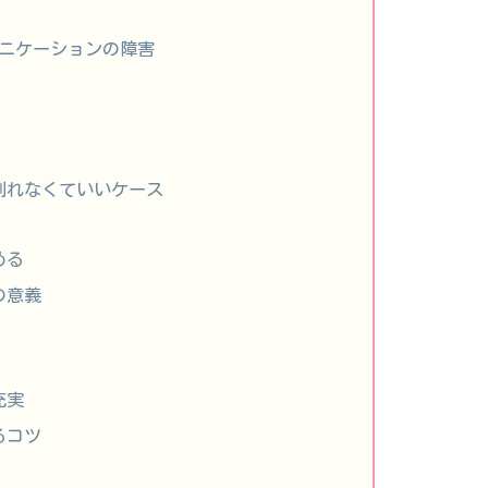
ニケーションの障害
も別れなくていいケース
める
の意義
充実
るコツ