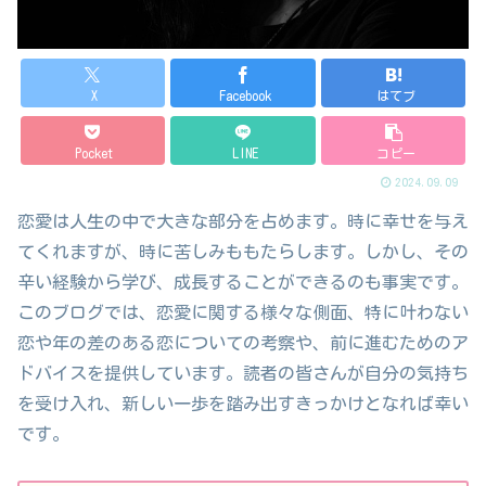
X
Facebook
はてブ
Pocket
LINE
コピー
2024.09.09
恋愛は人生の中で大きな部分を占めます。時に幸せを与え
てくれますが、時に苦しみももたらします。しかし、その
辛い経験から学び、成長することができるのも事実です。
このブログでは、恋愛に関する様々な側面、特に叶わない
恋や年の差のある恋についての考察や、前に進むためのア
ドバイスを提供しています。読者の皆さんが自分の気持ち
を受け入れ、新しい一歩を踏み出すきっかけとなれば幸い
です。