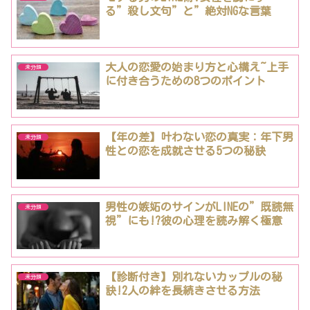
る”殺し文句”と”絶対NGな言葉
大人の恋愛の始まり方と心構え~上手
未分類
に付き合うための8つのポイント
【年の差】叶わない恋の真実：年下男
未分類
性との恋を成就させる5つの秘訣
男性の嫉妬のサインがLINEの”既読無
未分類
視”にも!?彼の心理を読み解く極意
【診断付き】別れないカップルの秘
未分類
訣!2人の絆を長続きさせる方法