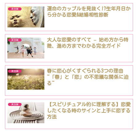
運命のカップルを見抜く!?生年月日か
未分類
ら分かる恋愛&結婚相性診断
大人な恋愛のすべて – 始め方から特
未分類
徴、進め方までわかる完全ガイド
春に恋心がくすぐられる3つの理由
未分類
~「春」と「恋」の不思議な関係に迫
る~
【スピリチュアル的に理解する】恋愛
未分類
したくなる時のサインと上手に恋する
方法