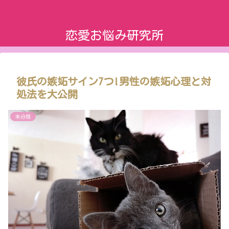
恋愛お悩み研究所
彼氏の嫉妬サイン7つ!男性の嫉妬心理と対
処法を大公開
未分類