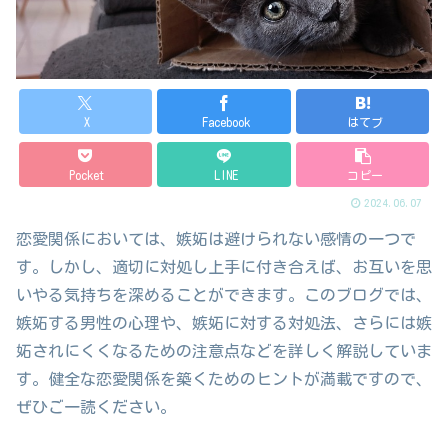
X
Facebook
はてブ
Pocket
LINE
コピー
2024.06.07
恋愛関係においては、嫉妬は避けられない感情の一つで
す。しかし、適切に対処し上手に付き合えば、お互いを思
いやる気持ちを深めることができます。このブログでは、
嫉妬する男性の心理や、嫉妬に対する対処法、さらには嫉
妬されにくくなるための注意点などを詳しく解説していま
す。健全な恋愛関係を築くためのヒントが満載ですので、
ぜひご一読ください。