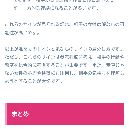
あります。相手からの連絡にはほとんど返事をせ
ず、一方的な連絡になることが多いです。
これらのサインが見られる場合、相手の女性は脈なしの可
能性が高いです。
以上が脈ありのサインと脈なしのサインの見分け方です。
ただし、これらのサインは参考程度に考え、相手の行動や
態度を総合的に考慮することが重要です。また、素直じゃ
ない女性の心理や特徴にも注目し、相手の気持ちを理解し
ようとすることが大切です。
まとめ