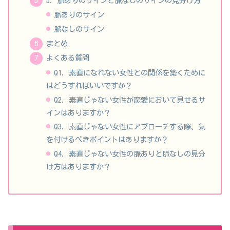
5. 脈ありのサインと脈なしのサインの見分け方
脈ありのサイン
脈なしのサイン
まとめ
よくある質問
Q1. 素直になれない女性との関係を築くために
はどうすればいいですか？
Q2. 素直じゃない女性が恋愛において見せるサ
インはありますか？
Q3. 素直じゃない女性にアプローチする際、気
を付けるべきポイントはありますか？
Q4. 素直じゃない女性の脈ありと脈なしの見分
け方はありますか？