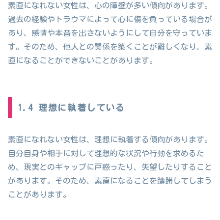
素直になれない女性は、心の障壁が多い傾向があります。
過去の経験やトラウマによって心に傷を負っている場合が
あり、感情や本音を出さないようにして自分を守っていま
す。そのため、他人との関係を築くことが難しくなり、素
直になることができないことがあります。
1.4 理想に執着している
素直になれない女性は、理想に執着する傾向があります。
自分自身や相手に対して理想的な状況や行動を求めるた
め、現実とのギャップに戸惑ったり、失望したりすること
があります。そのため、素直になることを躊躇してしまう
ことがあります。