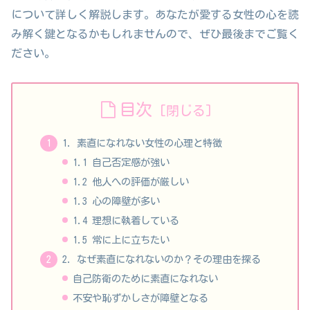
について詳しく解説します。あなたが愛する女性の心を読
み解く鍵となるかもしれませんので、ぜひ最後までご覧く
ださい。
目次
1. 素直になれない女性の心理と特徴
1.1 自己否定感が強い
1.2 他人への評価が厳しい
1.3 心の障壁が多い
1.4 理想に執着している
1.5 常に上に立ちたい
2. なぜ素直になれないのか？その理由を探る
自己防衛のために素直になれない
不安や恥ずかしさが障壁となる