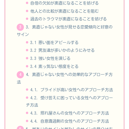
自信の欠如が素直になることを妨げる
他人との比較が素直になることを阻む
過去のトラウマが素直になることを妨げる
3. 素直じゃない女性が見せる恋愛傾向と好意の
サイン
3.1 悪い面をアピールする
3.2 男友達が多いかのようにみせる
3.3 強い女性を演じる
3.4 素っ気ない態度をとる
4. 素直じゃない女性への効果的なアプローチ方
法
4.1. プライドが高い女性へのアプローチ方法
4.2. 受け答えに困っている女性へのアプロー
チ方法
4.3. 照れ屋さんの女性へのアプローチ方法
4.4. 自意識過剰の女性へのアプローチ方法