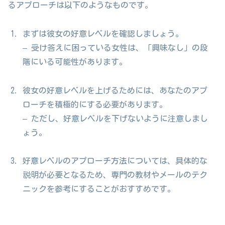
るアプローチは以下のようなものです。
まずは彼女の好意レベルを確認しましょう。
– 受け答えに困っている女性は、「興味なし」の段
階にいる可能性があります。
彼女の好意レベルを上げるためには、あなたのアプ
ローチを積極的にする必要があります。
– ただし、好意レベルを下げないように注意しまし
ょう。
好意レベルのアプローチ方法については、具体的な
説明が必要となるため、専門の教材やメールのテク
ニックを参考にすることがおすすめです。