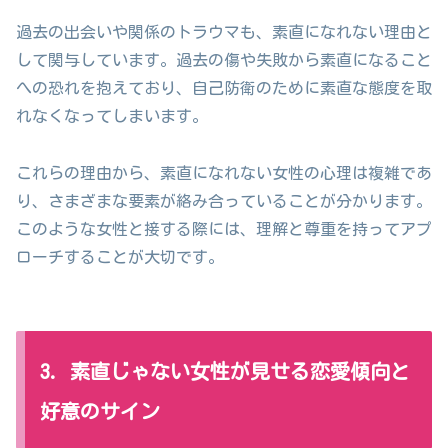
過去の出会いや関係のトラウマも、素直になれない理由と
して関与しています。過去の傷や失敗から素直になること
への恐れを抱えており、自己防衛のために素直な態度を取
れなくなってしまいます。
これらの理由から、素直になれない女性の心理は複雑であ
り、さまざまな要素が絡み合っていることが分かります。
このような女性と接する際には、理解と尊重を持ってアプ
ローチすることが大切です。
3. 素直じゃない女性が見せる恋愛傾向と
好意のサイン