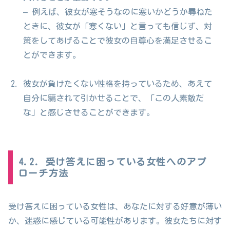
– 例えば、彼女が寒そうなのに寒いかどうか尋ねた
ときに、彼女が「寒くない」と言っても信じず、対
策をしてあげることで彼女の自尊心を満足させるこ
とができます。
彼女が負けたくない性格を持っているため、あえて
自分に騙されて引かせることで、「この人素敵だ
な」と感じさせることができます。
4.2. 受け答えに困っている女性へのアプ
ローチ方法
受け答えに困っている女性は、あなたに対する好意が薄い
か、迷惑に感じている可能性があります。彼女たちに対す