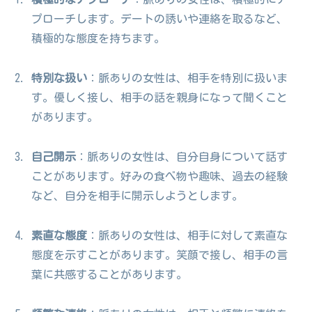
プローチします。デートの誘いや連絡を取るなど、
積極的な態度を持ちます。
特別な扱い
：脈ありの女性は、相手を特別に扱いま
す。優しく接し、相手の話を親身になって聞くこと
があります。
自己開示
：脈ありの女性は、自分自身について話す
ことがあります。好みの食べ物や趣味、過去の経験
など、自分を相手に開示しようとします。
素直な態度
：脈ありの女性は、相手に対して素直な
態度を示すことがあります。笑顔で接し、相手の言
葉に共感することがあります。