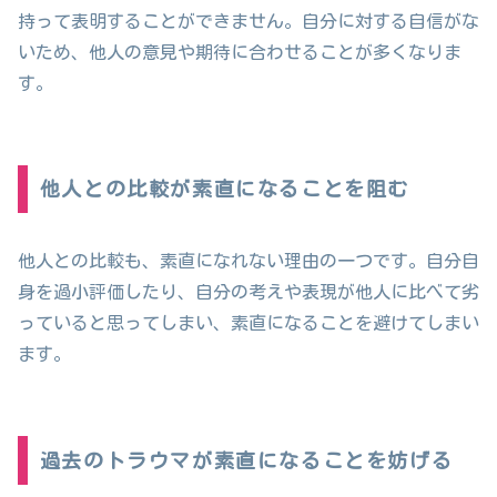
持って表明することができません。自分に対する自信がな
いため、他人の意見や期待に合わせることが多くなりま
す。
他人との比較が素直になることを阻む
他人との比較も、素直になれない理由の一つです。自分自
身を過小評価したり、自分の考えや表現が他人に比べて劣
っていると思ってしまい、素直になることを避けてしまい
ます。
過去のトラウマが素直になることを妨げる