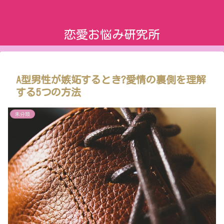
恋愛お悩み研究所
A型男性が嫉妬するとき?愛情の裏側を理解
する5つの方法
未分類