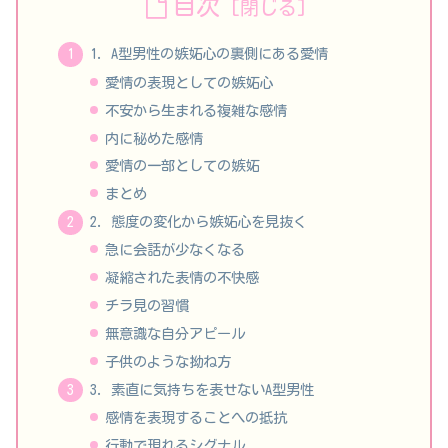
目次
1. A型男性の嫉妬心の裏側にある愛情
愛情の表現としての嫉妬心
不安から生まれる複雑な感情
内に秘めた感情
愛情の一部としての嫉妬
まとめ
2. 態度の変化から嫉妬心を見抜く
急に会話が少なくなる
凝縮された表情の不快感
チラ見の習慣
無意識な自分アピール
子供のような拗ね方
3. 素直に気持ちを表せないA型男性
感情を表現することへの抵抗
行動で現れるシグナル