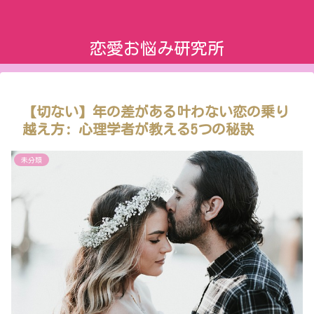
恋愛お悩み研究所
【切ない】年の差がある叶わない恋の乗り
越え方: 心理学者が教える5つの秘訣
未分類