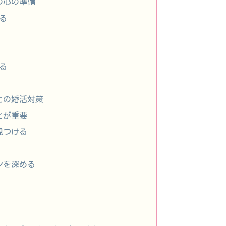
の心の準備
る
る
との婚活対策
とが重要
見つける
ンを深める