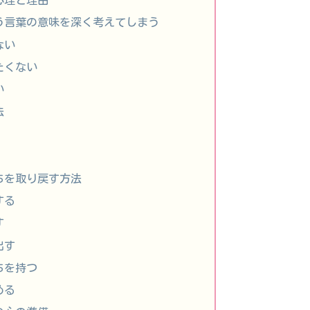
心理と理由
いう言葉の意味を深く考えてしまう
ない
たくない
い
法
ちを取り戻す方法
する
す
出す
ちを持つ
める