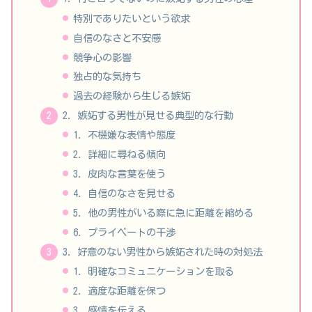
特別でありたいという欲求
自信のなさと不安感
競争心の影響
独占的な気持ち
過去の経験から生じる嫉妬
2. 嫉妬する男性が見せる典型的な行動
1. 不機嫌な表情や態度
2. 詳細に尋ねる傾向
3. 皮肉な言葉を使う
4. 自信のなさを見せる
5. 他の男性がいる際に急に距離を縮める
6. プライベートの干渉
3. 好意のない男性から嫉妬された時の対処法
1. 明確なコミュニケーションを取る
2. 適度な距離を保つ
3. 感情を伝える