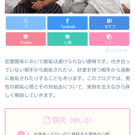
X
Facebook
はてブ
Pocket
LINE
コピー
2024.08.02
恋愛関係において嫉妬は避けられない感情です。付き合っ
ていない相手から嫉妬されたり、好意を持つ相手から過剰
に嫉妬されたりすることもあります。このブログでは、男
性の嫉妬心理とその対処法について、実例を交えながら詳
しく解説していきます。
目次
1. 付き合ってないのに嫉妬する男性の心理