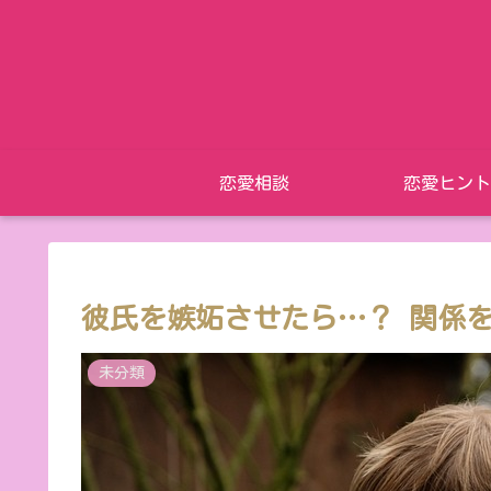
恋愛相談
恋愛ヒント
彼氏を嫉妬させたら…？ 関係
未分類