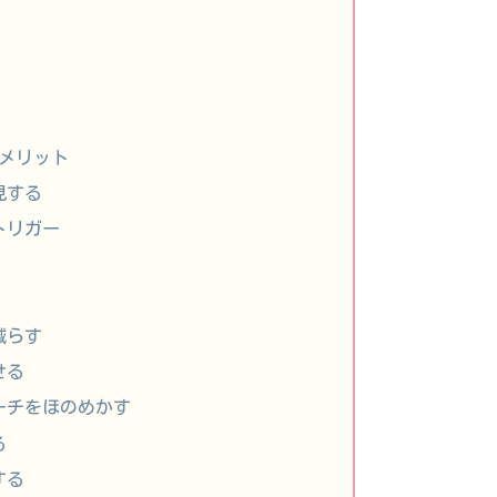
るメリット
見する
トリガー
減らす
せる
ーチをほのめかす
る
する