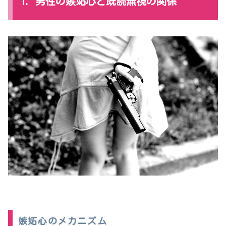
1. 男性の嫉妬心と既読無視の関係
嫉妬心のメカニズム