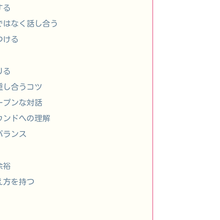
する
のではなく話し合う
つける
りる
重し合うコツ
ープンな対話
ウンドへの理解
バランス
余裕
え方を持つ